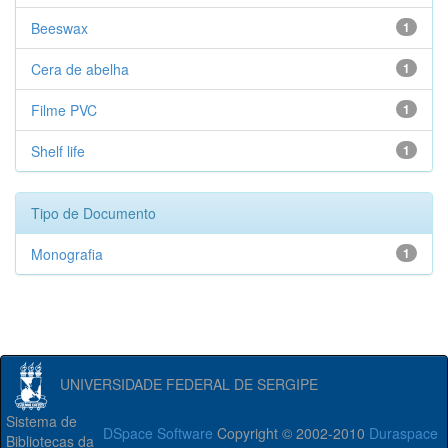
Beeswax
1
Cera de abelha
1
Filme PVC
1
Shelf life
1
Tipo de Documento
Monografia
1
UNIVERSIDADE FEDERAL DE SERGIPE
Sistema de
DSpace Software
Copyright © 2002-2010
Duraspace
Bibliotecas da