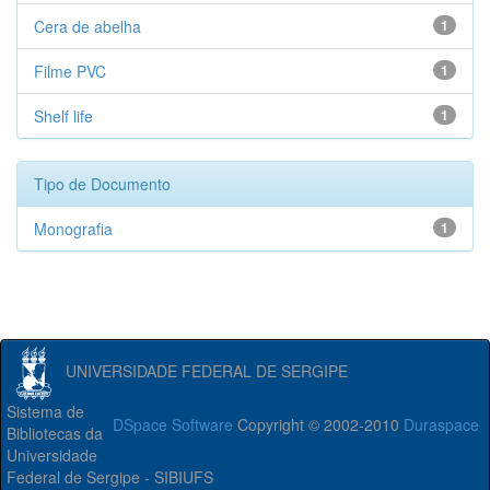
Cera de abelha
1
Filme PVC
1
Shelf life
1
Tipo de Documento
Monografia
1
UNIVERSIDADE FEDERAL DE SERGIPE
Sistema de
DSpace Software
Copyright © 2002-2010
Duraspace
Bibliotecas da
Universidade
Federal de Sergipe - SIBIUFS