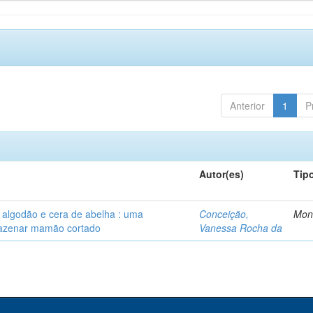
Anterior
1
P
Autor(es)
Tip
algodão e cera de abelha : uma
Conceição,
Mon
rmazenar mamão cortado
Vanessa Rocha da