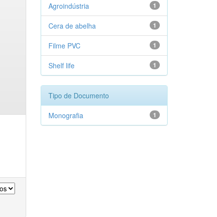
Agroindústria
1
Cera de abelha
1
Filme PVC
1
Shelf life
1
Tipo de Documento
Monografia
1