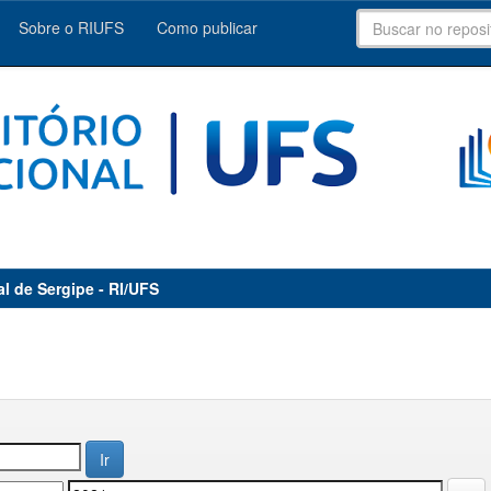
Sobre o RIUFS
Como publicar
al de Sergipe - RI/UFS