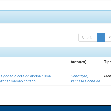
Anterior
1
P
Autor(es)
Tip
algodão e cera de abelha : uma
Conceição,
Mon
rmazenar mamão cortado
Vanessa Rocha da