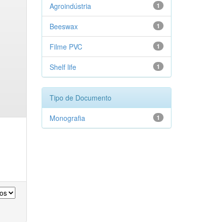
Agroindústria
1
Beeswax
1
Filme PVC
1
Shelf life
1
Tipo de Documento
Monografia
1