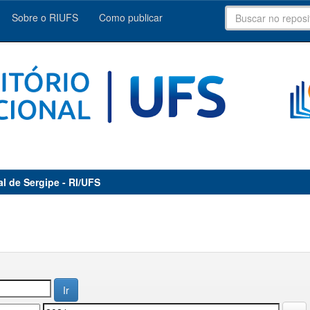
Sobre o RIUFS
Como publicar
al de Sergipe - RI/UFS