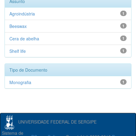
Assunto
Agroindústria
1
Beeswax
1
Cera de abelha
1
Shelf life
1
Tipo de Documento
Monografia
1
UNIVERSIDADE FEDERAL DE SERGIPE
Sistema de