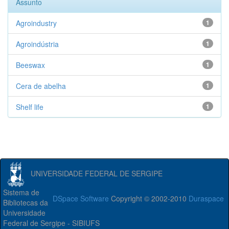
Assunto
Agroindustry
1
Agroindústria
1
Beeswax
1
Cera de abelha
1
Shelf life
1
UNIVERSIDADE FEDERAL DE SERGIPE
Sistema de
DSpace Software
Copyright © 2002-2010
Duraspace
Bibliotecas da
Universidade
Federal de Sergipe - SIBIUFS