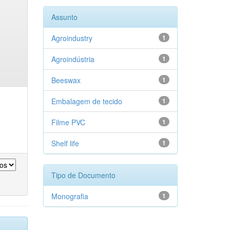
Assunto
Agroindustry
1
Agroindústria
1
Beeswax
1
Embalagem de tecido
1
Filme PVC
1
Shelf life
1
Tipo de Documento
Monografia
1