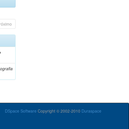
róximo
o
ografia
DSpace Software
Copyright © 2002-2010
Duraspace