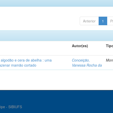
Anterior
1
P
Autor(es)
Tip
algodão e cera de abelha : uma
Conceição,
Mon
rmazenar mamão cortado
Vanessa Rocha da
gipe - SIBIUFS