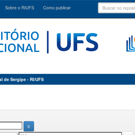
Sobre o RIUFS
Como publicar
al de Sergipe - RI/UFS