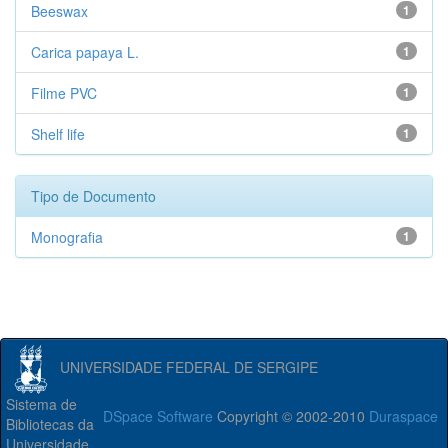
Beeswax
1
Carica papaya L.
1
Filme PVC
1
Shelf life
1
Tipo de Documento
Monografia
1
UNIVERSIDADE FEDERAL DE SERGIPE
Sistema de
DSpace Software
Copyright © 2002-2010
Duraspace
Bibliotecas da
Universidade