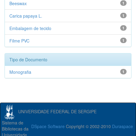
Beeswax
1
Carica papaya L.
1
Embalagem de tecido
1
Filme PVC
1
Tipo de Documento
Monografia
1
UNIVERSIDADE FEDERAL DE SERGIPE
Sistema de
DSpace Software
Copyright © 2002-2010
Duraspace
Bibliotecas da
Universidade