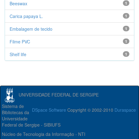
Beeswax
1
Carica papaya L.
1
Embalagem de tecido
1
Filme PVC
1
Shelf life
1
UNIVERSIDADE FEDERAL DE SERGIPE
Sistema de
DSpace Software
Copyright © 2002-2010
Duraspace
Bibliotecas da
Universidade
Federal de Sergipe - SIBIUFS
Núcleo de Tecnologia da Informação - NTI