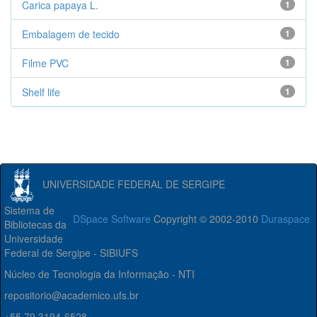
Carica papaya L.
1
Embalagem de tecido
1
Filme PVC
1
Shelf life
1
UNIVERSIDADE FEDERAL DE SERGIPE
Sistema de
DSpace Software
Copyright © 2002-2010
Duraspace
Bibliotecas da
Universidade
Federal de Sergipe - SIBIUFS
Núcleo de Tecnologia da Informação - NTI
repositorio@academico.ufs.br
+55 79 3194-6528