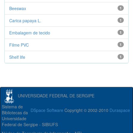
Beeswax
1
Carica papaya L.
1
Embalagem de tecido
1
Filme PVC
1
Shelf life
1
UNIVERSIDADE FEDERAL DE SERGIPE
Sistema de
DSpace Software
Copyright © 2002-2010
Duraspace
Bibliotecas da
Universidade
Federal de Sergipe - SIBIUFS