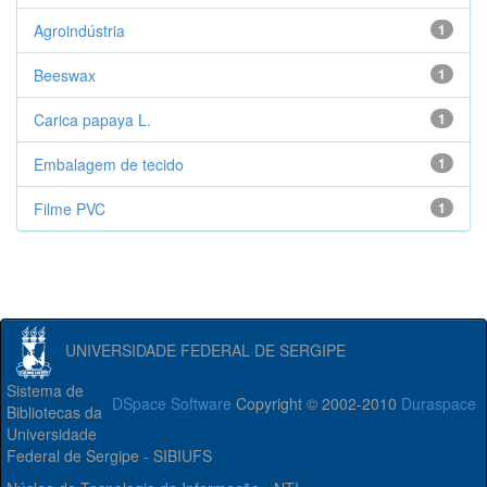
Agroindústria
1
Beeswax
1
Carica papaya L.
1
Embalagem de tecido
1
Filme PVC
1
UNIVERSIDADE FEDERAL DE SERGIPE
Sistema de
DSpace Software
Copyright © 2002-2010
Duraspace
Bibliotecas da
Universidade
Federal de Sergipe - SIBIUFS