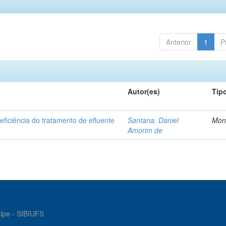
Anterior
1
P
Autor(es)
Tip
ficiência do tratamento de efluente
Santana, Daniel
Mon
Amorim de
gipe - SIBIUFS