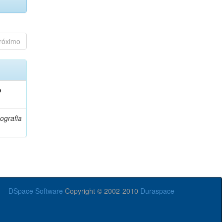
róximo
o
ografia
DSpace Software
Copyright © 2002-2010
Duraspace