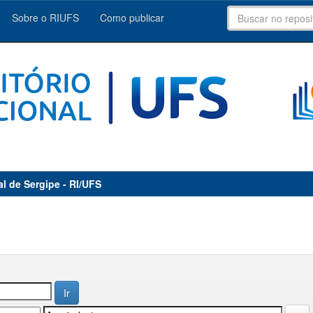
Sobre o RIUFS
Como publicar
al de Sergipe - RI/UFS