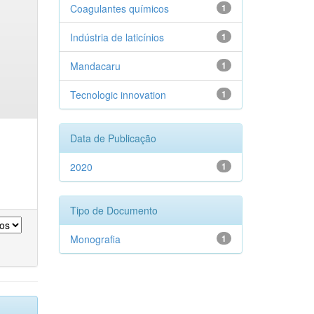
Coagulantes químicos
1
Indústria de laticínios
1
Mandacaru
1
Tecnologic innovation
1
Data de Publicação
2020
1
Tipo de Documento
Monografia
1