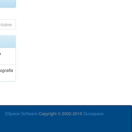
róximo
o
ografia
DSpace Software
Copyright © 2002-2010
Duraspace