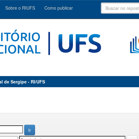
Sobre o RIUFS
Como publicar
al de Sergipe - RI/UFS