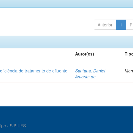
Anterior
1
P
Autor(es)
Tip
ficiência do tratamento de efluente
Santana, Daniel
Mon
Amorim de
gipe - SIBIUFS