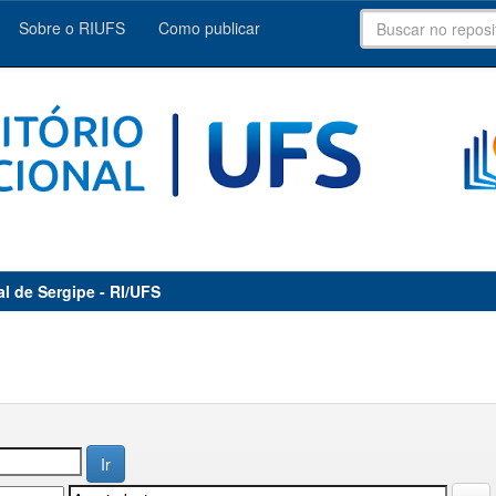
Sobre o RIUFS
Como publicar
al de Sergipe - RI/UFS