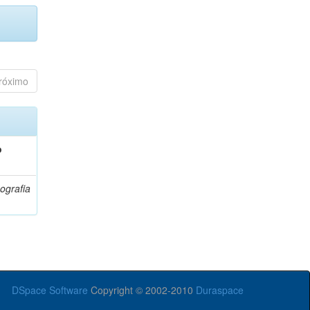
róximo
o
ografia
DSpace Software
Copyright © 2002-2010
Duraspace