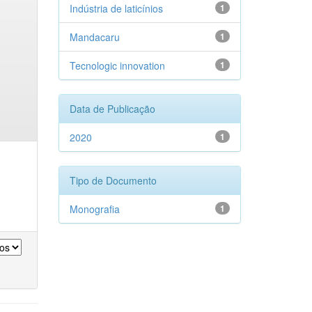
Indústria de laticínios
1
Mandacaru
1
Tecnologic innovation
1
Data de Publicação
2020
1
Tipo de Documento
Monografia
1