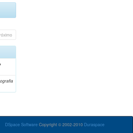
róximo
o
ografia
DSpace Software
Copyright © 2002-2010
Duraspace