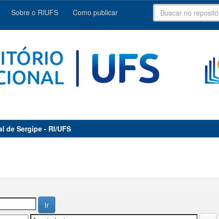
Sobre o RIUFS
Como publicar
al de Sergipe - RI/UFS