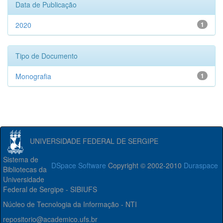
Data de Publicação
2020
1
Tipo de Documento
Monografia
1
UNIVERSIDADE FEDERAL DE SERGIPE
Sistema de
DSpace Software
Copyright © 2002-2010
Duraspace
Bibliotecas da
Universidade
Federal de Sergipe - SIBIUFS
Núcleo de Tecnologia da Informação - NTI
repositorio@academico.ufs.br