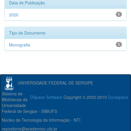
Data de Publicação
2020
1
Tipo de Documento
Monografia
1
UNIVERSIDADE FEDERAL DE SERGIPE
Sistema de
DSpace Software
Copyright © 2002-2010
Duraspace
Bibliotecas da
Universidade
Federal de Sergipe - SIBIUFS
Núcleo de Tecnologia da Informação - NTI
repositorio@academico.ufs.br