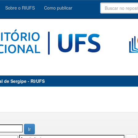
Sobre o RIUFS
Como publicar
al de Sergipe - RI/UFS