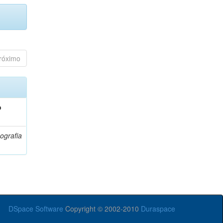
róximo
o
ografia
DSpace Software
Copyright © 2002-2010
Duraspace