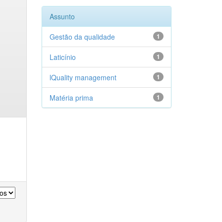
Assunto
Gestão da qualidade
1
Laticínio
1
lQuality management
1
Matéria prima
1