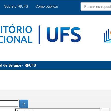
Sobre o RIUFS
Como publicar
al de Sergipe - RI/UFS