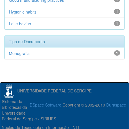
Good manufacturing practices
Hygienic habits
1
Leite bovino
1
Tipo de Documento
Monografia
1
UNIVERSIDADE FEDERAL DE SERGIPE
Sistema de
DSpace Software
Copyright © 2002-2010
Duraspace
Bibliotecas da
Universidade
Federal de Sergipe - SIBIUFS
Núcleo de Tecnologia da Informação - NTI