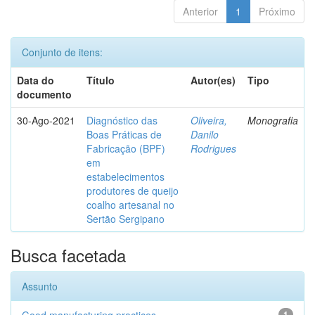
Anterior
1
Próximo
Conjunto de itens:
Data do
Título
Autor(es)
Tipo
documento
30-Ago-2021
Diagnóstico das
Oliveira,
Monografia
Boas Práticas de
Danilo
Fabricação (BPF)
Rodrigues
em
estabelecimentos
produtores de queijo
coalho artesanal no
Sertão Sergipano
Busca facetada
Assunto
1