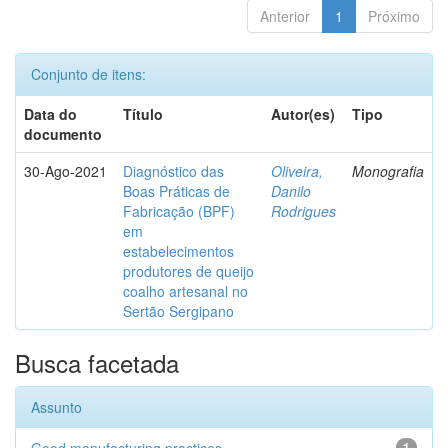
Anterior
1
Próximo
Conjunto de itens:
Data do
Título
Autor(es)
Tipo
documento
30-Ago-2021
Diagnóstico das
Oliveira,
Monografia
Boas Práticas de
Danilo
Fabricação (BPF)
Rodrigues
em
estabelecimentos
produtores de queijo
coalho artesanal no
Sertão Sergipano
Busca facetada
Assunto
1