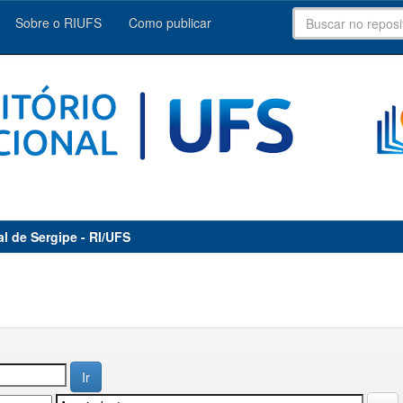
Sobre o RIUFS
Como publicar
al de Sergipe - RI/UFS