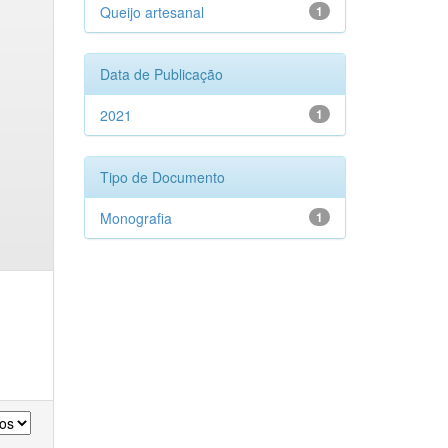
Queijo artesanal
1
Data de Publicação
2021
1
Tipo de Documento
Monografia
1