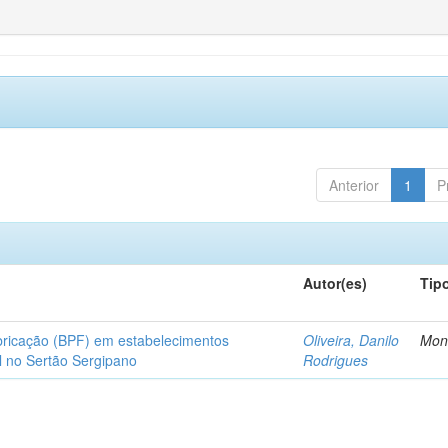
Anterior
1
P
Autor(es)
Tip
bricação (BPF) em estabelecimentos
Oliveira, Danilo
Mon
l no Sertão Sergipano
Rodrigues