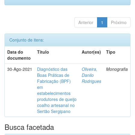
Anterior
1
Próximo
Conjunto de itens:
Data do
Título
Autor(es)
Tipo
documento
30-Ago-2021
Diagnóstico das
Oliveira,
Monografia
Boas Práticas de
Danilo
Fabricação (BPF)
Rodrigues
em
estabelecimentos
produtores de queijo
coalho artesanal no
Sertão Sergipano
Busca facetada