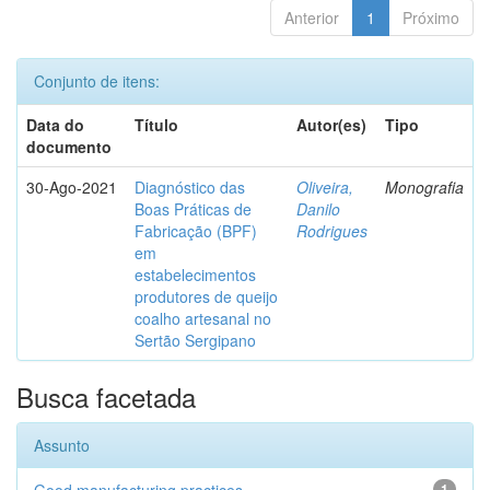
Anterior
1
Próximo
Conjunto de itens:
Data do
Título
Autor(es)
Tipo
documento
30-Ago-2021
Diagnóstico das
Oliveira,
Monografia
Boas Práticas de
Danilo
Fabricação (BPF)
Rodrigues
em
estabelecimentos
produtores de queijo
coalho artesanal no
Sertão Sergipano
Busca facetada
Assunto
1