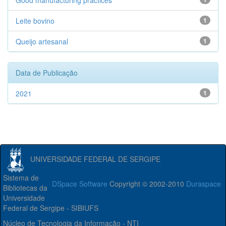
Good manufacturing practices
Leite bovino
1
Queijo artesanal
1
Data de Publicação
2021
1
UNIVERSIDADE FEDERAL DE SERGIPE
Sistema de
DSpace Software
Copyright © 2002-2010
Duraspace
Bibliotecas da
Universidade
Federal de Sergipe - SIBIUFS
Núcleo de Tecnologia da Informação - NTI