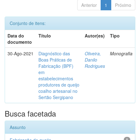
Anterior
1
Próximo
Conjunto de itens:
Data do
Título
Autor(es)
Tipo
documento
30-Ago-2021
Diagnóstico das
Oliveira,
Monografia
Boas Práticas de
Danilo
Fabricação (BPF)
Rodrigues
em
estabelecimentos
produtores de queijo
coalho artesanal no
Sertão Sergipano
Busca facetada
Assunto
1