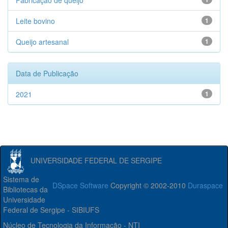
Fabricação de queijo
Leite bovino
1
Queijo artesanal
1
Data de Publicação
2021
1
UNIVERSIDADE FEDERAL DE SERGIPE
Sistema de
DSpace Software
Copyright © 2002-2010
Duraspace
Bibliotecas da
Universidade
Federal de Sergipe - SIBIUFS
Núcleo de Tecnologia da Informação - NTI