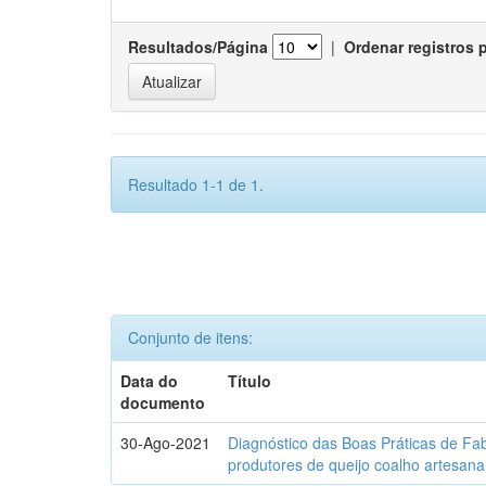
Resultados/Página
|
Ordenar registros 
Resultado 1-1 de 1.
Conjunto de itens:
Data do
Título
documento
30-Ago-2021
Diagnóstico das Boas Práticas de Fa
produtores de queijo coalho artesana