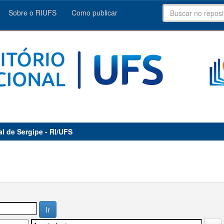
Sobre o RIUFS
Como publicar
al de Sergipe - RI/UFS