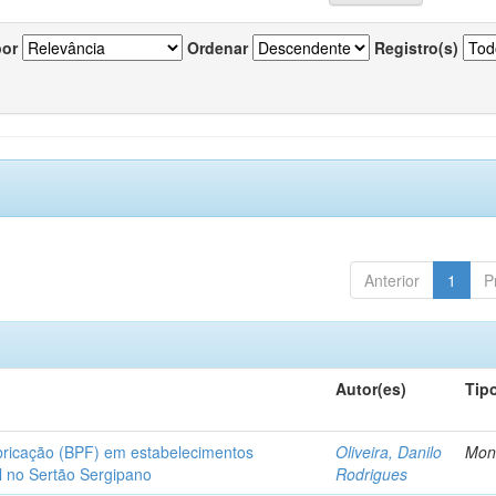
por
Ordenar
Registro(s)
Anterior
1
P
Autor(es)
Tip
bricação (BPF) em estabelecimentos
Oliveira, Danilo
Mon
l no Sertão Sergipano
Rodrigues