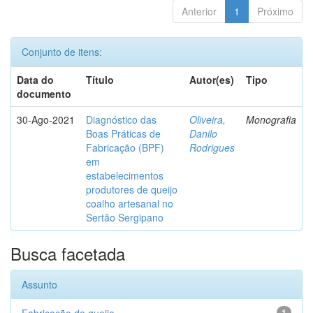
Anterior
1
Próximo
Conjunto de itens:
Data do
Título
Autor(es)
Tipo
documento
30-Ago-2021
Diagnóstico das
Oliveira,
Monografia
Boas Práticas de
Danilo
Fabricação (BPF)
Rodrigues
em
estabelecimentos
produtores de queijo
coalho artesanal no
Sertão Sergipano
Busca facetada
Assunto
1