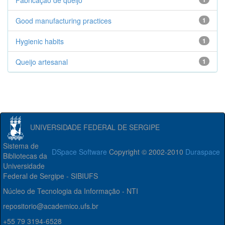
Fabricação de queijo
Good manufacturing practices
1
Hygienic habits
1
Queijo artesanal
1
UNIVERSIDADE FEDERAL DE SERGIPE
Sistema de
DSpace Software
Copyright © 2002-2010
Duraspace
Bibliotecas da
Universidade
Federal de Sergipe - SIBIUFS
Núcleo de Tecnologia da Informação - NTI
repositorio@academico.ufs.br
+55 79 3194-6528