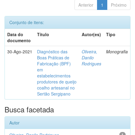
Anterior
1
Próximo
Conjunto de itens:
Data do
Título
Autor(es)
Tipo
documento
30-Ago-2021
Diagnóstico das
Oliveira,
Monografia
Boas Práticas de
Danilo
Fabricação (BPF)
Rodrigues
em
estabelecimentos
produtores de queijo
coalho artesanal no
Sertão Sergipano
Busca facetada
Autor
1