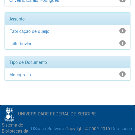
Oliveira, Danilo Rodrigues
Assunto
Fabricação de queijo
1
Leite bovino
1
Tipo de Documento
Monografia
1
UNIVERSIDADE FEDERAL DE SERGIPE
Sistema de
DSpace Software
Copyright © 2002-2010
Duraspace
Bibliotecas da