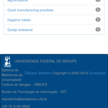
Agroindústria
Good manufacturing practices
1
Hygienic habits
1
Queijo artesanal
1
UNIVERSIDADE FEDERAL DE SERGIPE
Sistema de
DSpace Software
Copyright © 2002-2010
Duraspace
Bibliotecas da
Universidade
Federal de Sergipe - SIBIUFS
Núcleo de Tecnologia da Informação - NTI
repositorio@academico.ufs.br
+55 79 3194-6528