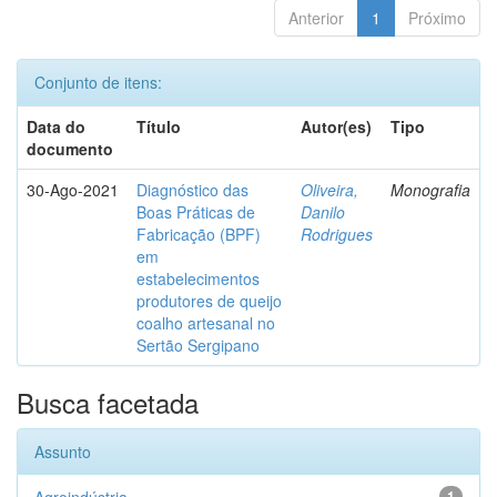
Anterior
1
Próximo
Conjunto de itens:
Data do
Título
Autor(es)
Tipo
documento
30-Ago-2021
Diagnóstico das
Oliveira,
Monografia
Boas Práticas de
Danilo
Fabricação (BPF)
Rodrigues
em
estabelecimentos
produtores de queijo
coalho artesanal no
Sertão Sergipano
Busca facetada
Assunto
1