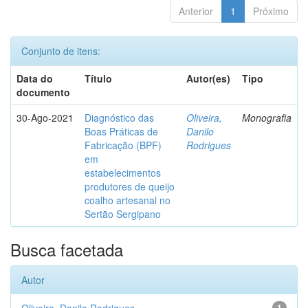
Anterior
1
Próximo
Conjunto de itens:
Data do
Título
Autor(es)
Tipo
documento
30-Ago-2021
Diagnóstico das
Oliveira,
Monografia
Boas Práticas de
Danilo
Fabricação (BPF)
Rodrigues
em
estabelecimentos
produtores de queijo
coalho artesanal no
Sertão Sergipano
Busca facetada
Autor
1