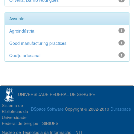
Oliveira, Danilo Rodrigues
Assunto
Agroindústria
1
Good manufacturing practices
1
Queijo artesanal
1
UNIVERSIDADE FEDERAL DE SERGIPE
Sistema de
DSpace Software
Copyright © 2002-2010
Duraspace
Bibliotecas da
Universidade
Federal de Sergipe - SIBIUFS
Núcleo de Tecnologia da Informação - NTI