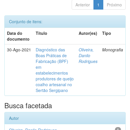
Anterior
1
Próximo
Conjunto de itens:
Data do
Título
Autor(es)
Tipo
documento
30-Ago-2021
Diagnóstico das
Oliveira,
Monografia
Boas Práticas de
Danilo
Fabricação (BPF)
Rodrigues
em
estabelecimentos
produtores de queijo
coalho artesanal no
Sertão Sergipano
Busca facetada
Autor
1