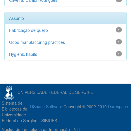
Oliveira, Danilo Rodrigues
Assunto
Fabricação de queijo
1
Good manufacturing practices
1
Hygienic habits
1
UNIVERSIDADE FEDERAL DE SERGIPE
Sistema de
DSpace Software
Copyright © 2002-2010
Duraspace
Bibliotecas da
Universidade
Federal de Sergipe - SIBIUFS
Núcleo de Tecnologia da Informação - NTI