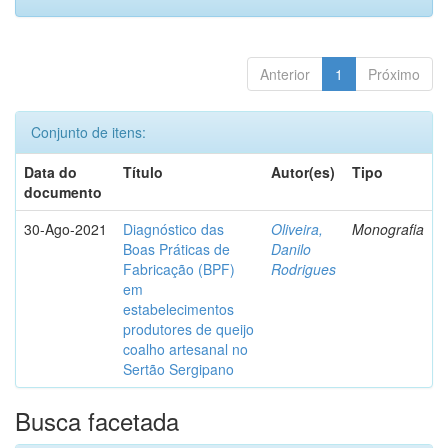
Anterior
1
Próximo
Conjunto de itens:
Data do
Título
Autor(es)
Tipo
documento
30-Ago-2021
Diagnóstico das
Oliveira,
Monografia
Boas Práticas de
Danilo
Fabricação (BPF)
Rodrigues
em
estabelecimentos
produtores de queijo
coalho artesanal no
Sertão Sergipano
Busca facetada