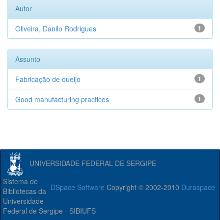
Autor
Oliveira, Danilo Rodrigues
1
Assunto
Fabricação de queijo
1
Good manufacturing practices
1
UNIVERSIDADE FEDERAL DE SERGIPE
Sistema de
DSpace Software
Copyright © 2002-2010
Duraspace
Bibliotecas da
Universidade
Federal de Sergipe - SIBIUFS