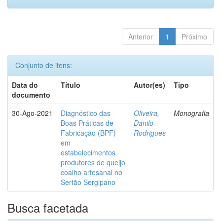
Anterior
1
Próximo
Conjunto de itens:
Data do
Título
Autor(es)
Tipo
documento
30-Ago-2021
Diagnóstico das
Oliveira,
Monografia
Boas Práticas de
Danilo
Fabricação (BPF)
Rodrigues
em
estabelecimentos
produtores de queijo
coalho artesanal no
Sertão Sergipano
Busca facetada