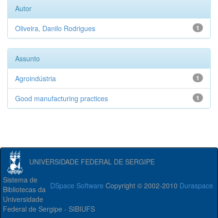
Autor
Oliveira, Danilo Rodrigues
1
Assunto
Agroindústria
1
Good manufacturing practices
1
UNIVERSIDADE FEDERAL DE SERGIPE
Sistema de
DSpace Software
Copyright © 2002-2010
Duraspace
Bibliotecas da
Universidade
Federal de Sergipe - SIBIUFS