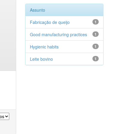
Assunto
Fabricação de queijo
1
Good manufacturing practices
1
Hygienic habits
1
Leite bovino
1