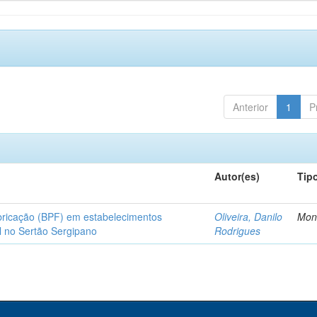
Anterior
1
P
Autor(es)
Tip
bricação (BPF) em estabelecimentos
Oliveira, Danilo
Mon
l no Sertão Sergipano
Rodrigues