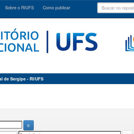
Sobre o RIUFS
Como publicar
al de Sergipe - RI/UFS