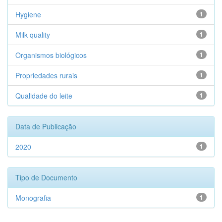
Hygiene
1
Milk quality
1
Organismos biológicos
1
Propriedades rurais
1
Qualidade do leite
1
Data de Publicação
2020
1
Tipo de Documento
Monografia
1