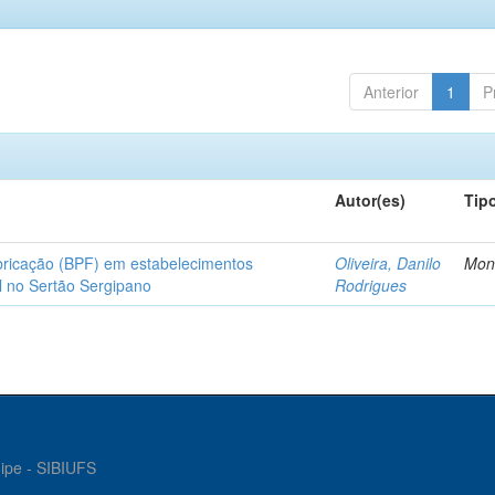
Anterior
1
P
Autor(es)
Tip
bricação (BPF) em estabelecimentos
Oliveira, Danilo
Mon
l no Sertão Sergipano
Rodrigues
gipe - SIBIUFS