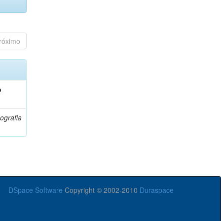
róximo
o
ografia
DSpace Software
Copyright © 2002-2010
Duraspace