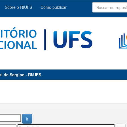
Sobre o RIUFS
Como publicar
al de Sergipe - RI/UFS