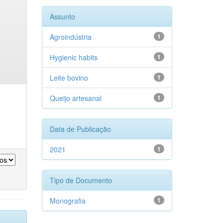
Assunto
Agroindústria
1
Hygienic habits
1
Leite bovino
1
Queijo artesanal
1
Data de Publicação
2021
1
Tipo de Documento
Monografia
1