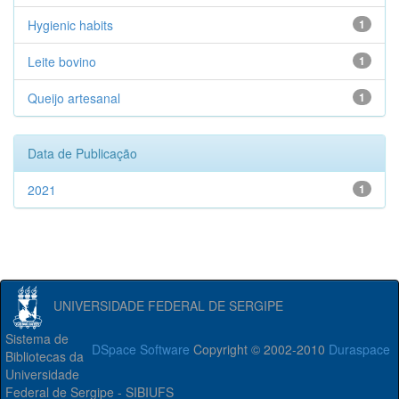
Hygienic habits
1
Leite bovino
1
Queijo artesanal
1
Data de Publicação
2021
1
UNIVERSIDADE FEDERAL DE SERGIPE
Sistema de
DSpace Software
Copyright © 2002-2010
Duraspace
Bibliotecas da
Universidade
Federal de Sergipe - SIBIUFS