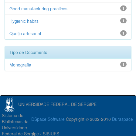
Good manufacturing practices
1
Hygienic habits
1
Queijo artesanal
1
Tipo de Documento
Monografia
1
UNIVERSIDADE FEDERAL DE SERGIPE
Sistema de
DSpace Software
Copyright © 2002-2010
Duraspace
Bibliotecas da
Universidade
Federal de Sergipe - SIBIUFS