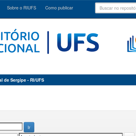
Sobre o RIUFS
Como publicar
al de Sergipe - RI/UFS