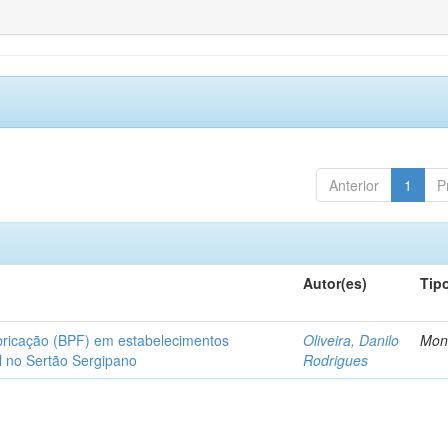
Anterior
1
P
Autor(es)
Tip
bricação (BPF) em estabelecimentos
Oliveira, Danilo
Mon
l no Sertão Sergipano
Rodrigues