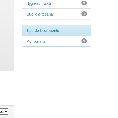
Hygienic habits
1
Queijo artesanal
1
Tipo de Documento
Monografia
1