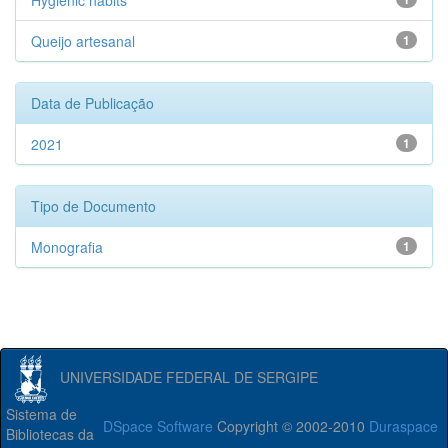
Hygienic habits
Queijo artesanal
1
Data de Publicação
2021
1
Tipo de Documento
Monografia
1
UNIVERSIDADE FEDERAL DE SERGIPE
Sistema de
DSpace Software
Copyright © 2002-2010
Duraspace
Bibliotecas da