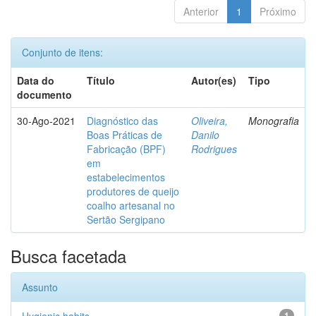
Anterior
1
Próximo
Conjunto de itens:
Data do
Título
Autor(es)
Tipo
documento
30-Ago-2021
Diagnóstico das
Oliveira,
Monografia
Boas Práticas de
Danilo
Fabricação (BPF)
Rodrigues
em
estabelecimentos
produtores de queijo
coalho artesanal no
Sertão Sergipano
Busca facetada
Assunto
1