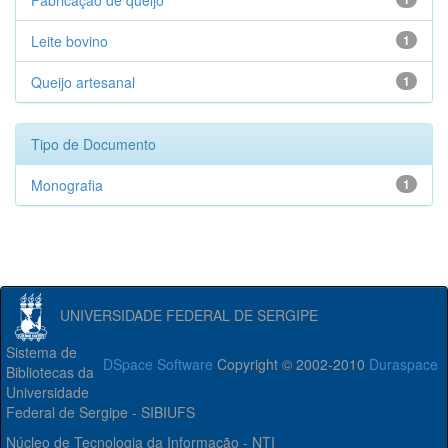
Fabricação de queijo
Leite bovino
1
Queijo artesanal
1
Tipo de Documento
Monografia
1
UNIVERSIDADE FEDERAL DE SERGIPE
Sistema de
DSpace Software
Copyright © 2002-2010
Duraspace
Bibliotecas da
Universidade
Federal de Sergipe - SIBIUFS
Núcleo de Tecnologia da Informação - NTI