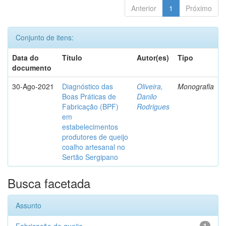
Anterior
1
Próximo
Conjunto de itens:
Data do
Título
Autor(es)
Tipo
documento
30-Ago-2021
Diagnóstico das
Oliveira,
Monografia
Boas Práticas de
Danilo
Fabricação (BPF)
Rodrigues
em
estabelecimentos
produtores de queijo
coalho artesanal no
Sertão Sergipano
Busca facetada
Assunto
1