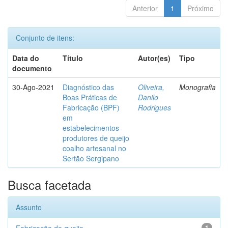
Anterior
1
Próximo
Conjunto de itens:
Data do
Título
Autor(es)
Tipo
documento
30-Ago-2021
Diagnóstico das
Oliveira,
Monografia
Boas Práticas de
Danilo
Fabricação (BPF)
Rodrigues
em
estabelecimentos
produtores de queijo
coalho artesanal no
Sertão Sergipano
Busca facetada
Assunto
1