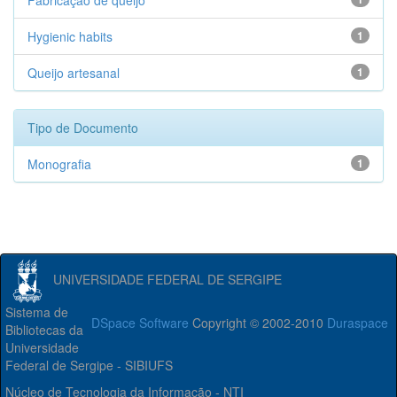
Fabricação de queijo
Hygienic habits
1
Queijo artesanal
1
Tipo de Documento
Monografia
1
UNIVERSIDADE FEDERAL DE SERGIPE
Sistema de
DSpace Software
Copyright © 2002-2010
Duraspace
Bibliotecas da
Universidade
Federal de Sergipe - SIBIUFS
Núcleo de Tecnologia da Informação - NTI