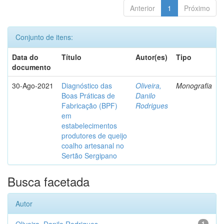
Anterior
1
Próximo
Conjunto de itens:
Data do
Título
Autor(es)
Tipo
documento
30-Ago-2021
Diagnóstico das
Oliveira,
Monografia
Boas Práticas de
Danilo
Fabricação (BPF)
Rodrigues
em
estabelecimentos
produtores de queijo
coalho artesanal no
Sertão Sergipano
Busca facetada
Autor
1