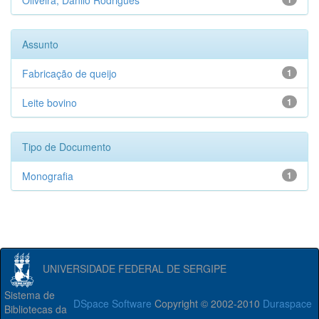
Oliveira, Danilo Rodrigues
Assunto
Fabricação de queijo
1
Leite bovino
1
Tipo de Documento
Monografia
1
UNIVERSIDADE FEDERAL DE SERGIPE
Sistema de
DSpace Software
Copyright © 2002-2010
Duraspace
Bibliotecas da