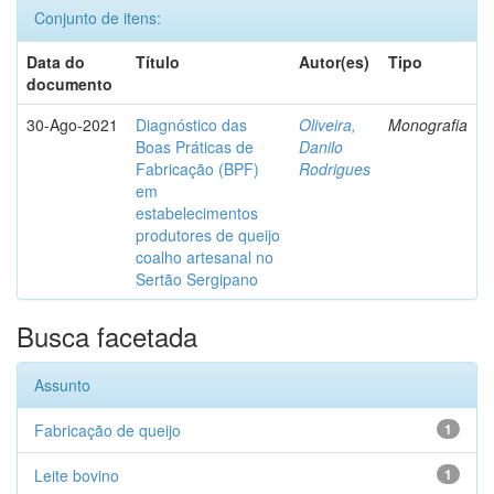
Conjunto de itens:
Data do
Título
Autor(es)
Tipo
documento
30-Ago-2021
Diagnóstico das
Oliveira,
Monografia
Boas Práticas de
Danilo
Fabricação (BPF)
Rodrigues
em
estabelecimentos
produtores de queijo
coalho artesanal no
Sertão Sergipano
Busca facetada
Assunto
Fabricação de queijo
1
Leite bovino
1