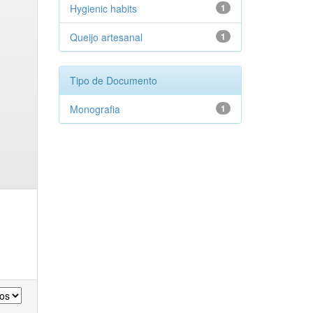
Hygienic habits
1
Queijo artesanal
1
Tipo de Documento
Monografia
1