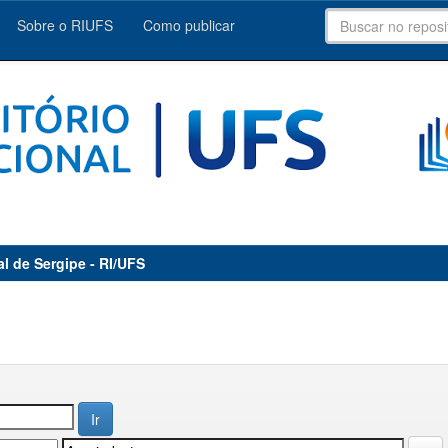
Sobre o RIUFS
Como publicar
al de Sergipe - RI/UFS