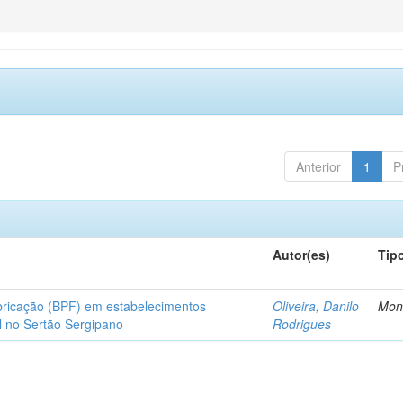
Anterior
1
P
Autor(es)
Tip
bricação (BPF) em estabelecimentos
Oliveira, Danilo
Mon
l no Sertão Sergipano
Rodrigues