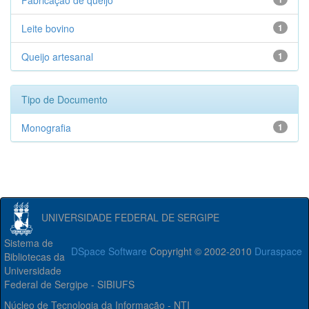
Fabricação de queijo
Leite bovino
1
Queijo artesanal
1
Tipo de Documento
Monografia
1
UNIVERSIDADE FEDERAL DE SERGIPE
Sistema de
DSpace Software
Copyright © 2002-2010
Duraspace
Bibliotecas da
Universidade
Federal de Sergipe - SIBIUFS
Núcleo de Tecnologia da Informação - NTI