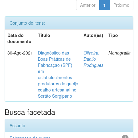
Anterior
1
Próximo
Conjunto de itens:
Data do
Título
Autor(es)
Tipo
documento
30-Ago-2021
Diagnóstico das
Oliveira,
Monografia
Boas Práticas de
Danilo
Fabricação (BPF)
Rodrigues
em
estabelecimentos
produtores de queijo
coalho artesanal no
Sertão Sergipano
Busca facetada
Assunto
1