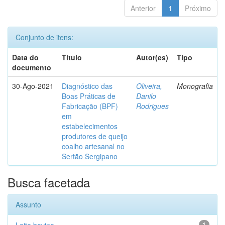
Anterior
1
Próximo
Conjunto de itens:
Data do
Título
Autor(es)
Tipo
documento
30-Ago-2021
Diagnóstico das
Oliveira,
Monografia
Boas Práticas de
Danilo
Fabricação (BPF)
Rodrigues
em
estabelecimentos
produtores de queijo
coalho artesanal no
Sertão Sergipano
Busca facetada
Assunto
1